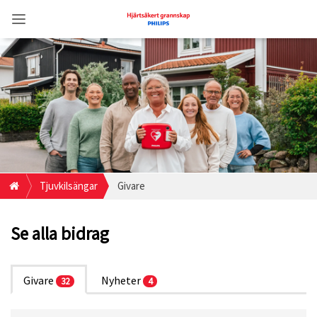
Tjuvkilsängar
Givare
Se alla bidrag
Givare
Nyheter
32
4