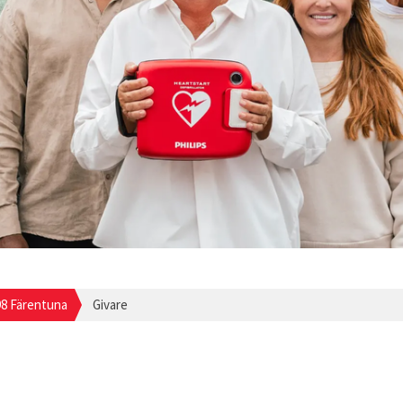
98 Färentuna
Givare