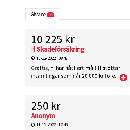
Givare
38
10 225 kr
If Skadeförsäkring
15-12-2022 | 08:43
Grattis, ni har nått ert mål! If stöttar
insamlingar som når 20 000 kr före
årets slut och täcker resten av
kostnaden. Tillsammans kan vi rädda
liv!
250 kr
Anonym
11-12-2022 | 12:46