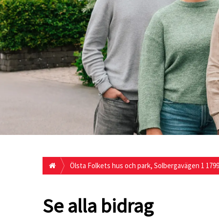
Ölsta Folkets hus och park, Solbergavägen 1 179
Se alla bidrag