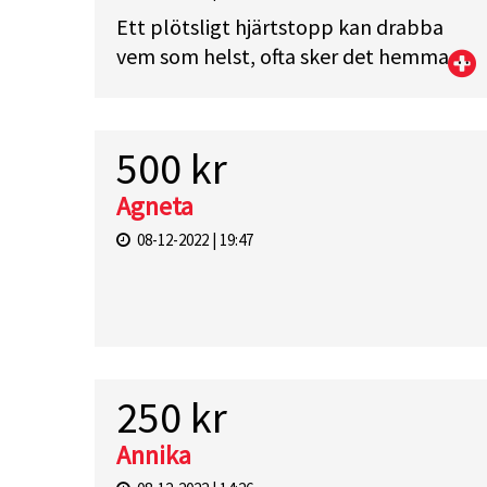
Ett plötsligt hjärtstopp kan drabba
vem som helst, ofta sker det hemma
och vi har lång väg till sjukhuset. Så en
hjärtstartare kan hjälpa oss alla här att
rädda ett liv. Hjälp gärna du också. /
500 kr
Mickaella
Agneta
08-12-2022 | 19:47
250 kr
Annika