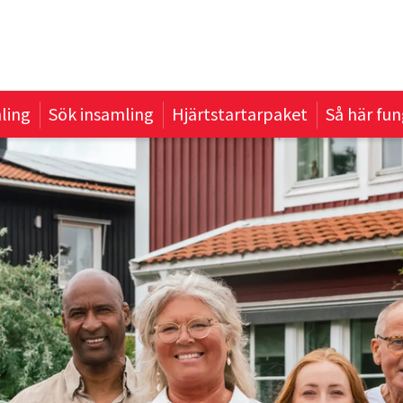
ling
Sök insamling
Hjärtstartarpaket
Så här fun