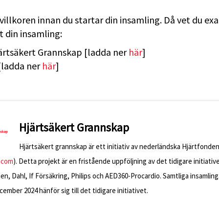
illkoren innan du startar din insamling. Då vet du exa
rt din insamling:
ärtsäkert Grannskap [ladda ner
här
]
[ladda ner
här
]
Hjärtsäkert Grannskap
Hjärtsäkert grannskap är ett initiativ av nederländska Hjärtfonden
.com
). Detta projekt är en fristående uppföljning av det tidigare initiati
n, Dahl, If Försäkring, Philips och AED360-Procardio. Samtliga insamling
ember 2024 hänför sig till det tidigare initiativet.