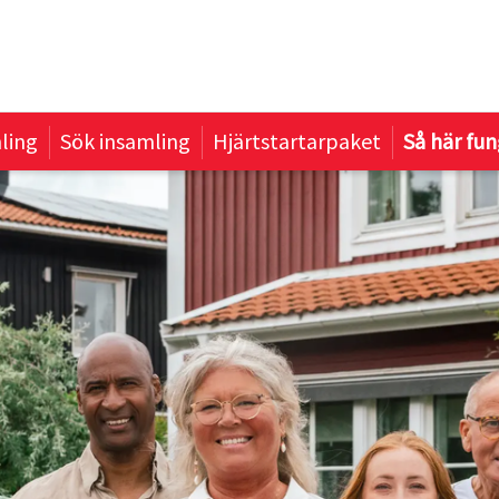
ling
Sök insamling
Hjärtstartarpaket
Så här fun