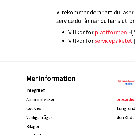
Vi rekommenderar att du läser v
service du får när du har slutfö
Villkor för
plattformen
Hj
Villkor för
servicepaketet
Mer information
Integritet
Allmänna villkor
procardio
Cookies
Lungfonde
Vanliga frågor
den 31 dec
Bilagor