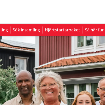
ling
Sök insamling
Hjärtstartarpaket
Så här fun