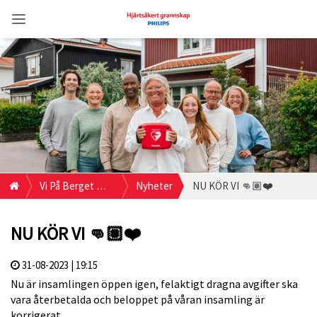
Vi På Berget ❤️-
Nyheter
NU KÖR VI 👊🏽❤️
startare nr 2
NU KÖR VI 👊🏽❤️
31-08-2023 | 19:15
Nu är insamlingen öppen igen, felaktigt dragna avgifter ska
vara återbetalda och beloppet på våran insamling är
korrigerat.