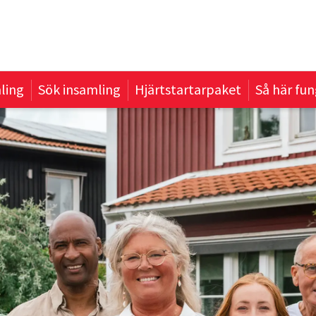
ling
Sök insamling
Hjärtstartarpaket
Så här fun