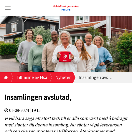
Till minne av Elsa
Nyheter
Insamlingen avslutad,
Insamlingen avslutad,
01-09-2024 | 19:15
vi vill bara säga ett stort tack till er alla som varit med å bidragit
med slantar till denna insamling. Nu väntar vi på leveransen
och sen ska sen monteras i Bålforsen. Återkommer med