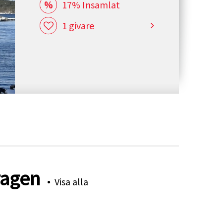
17% Insamlat
1 givare
ragen
Visa alla