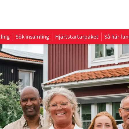
ling
Sök insamling
Hjärtstartarpaket
Så här fun