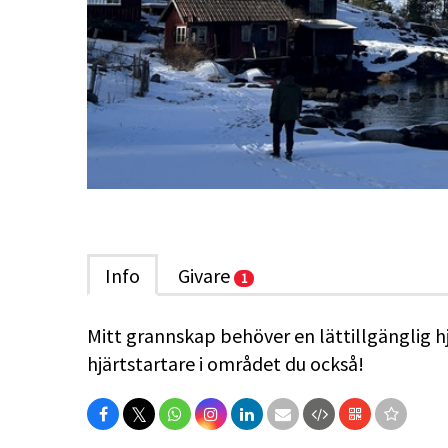
Info
Givare
1
Mitt grannskap behöver en lättillgänglig hjä
hjärtstartare i området du också!
𝕏