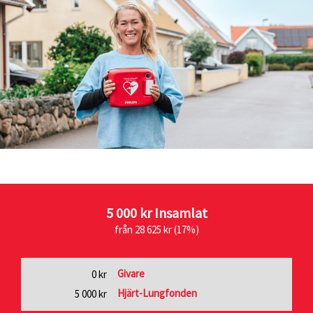
5 000 kr
Insamlat
från 28 625 kr (17%)
Givare
0 kr
Hjärt-Lungfonden
5 000 kr