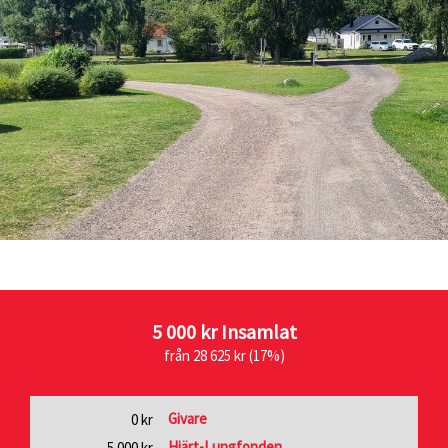
5 000 kr
Insamlat
från 28 625 kr (17%)
Givare
0 kr
Hjärt-Lungfonden
5 000 kr