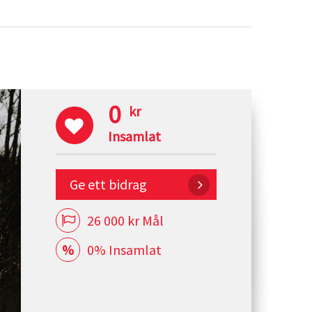
0
kr
Insamlat
Ge ett bidrag
26 000 kr Mål
0% Insamlat