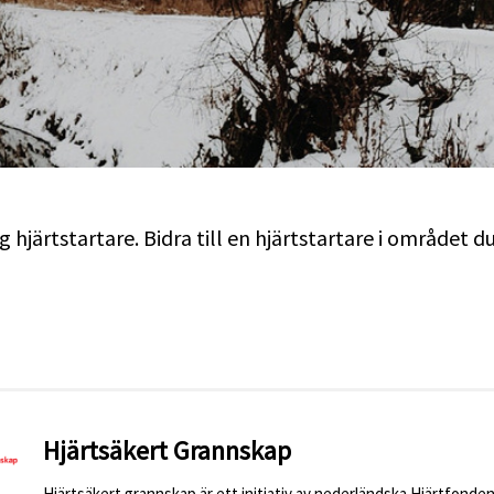
 hjärtstartare. Bidra till en hjärtstartare i området d
Hjärtsäkert Grannskap
Hjärtsäkert grannskap är ett initiativ av nederländska Hjärtfonden