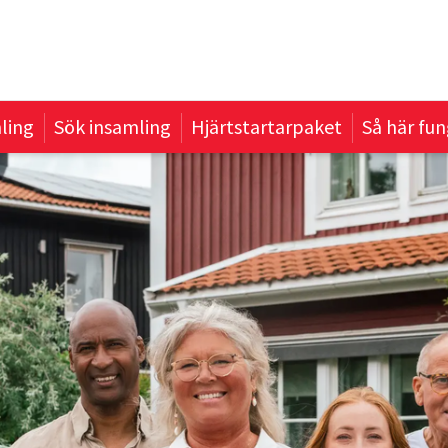
ling
Sök insamling
Hjärtstartarpaket
Så här fun