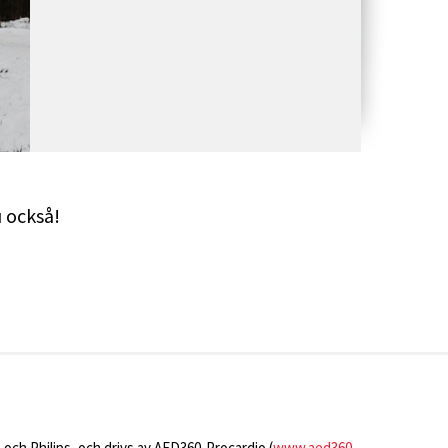
u också!
 och Philips, och drivs av AED360-Procardio (
www.aed360-