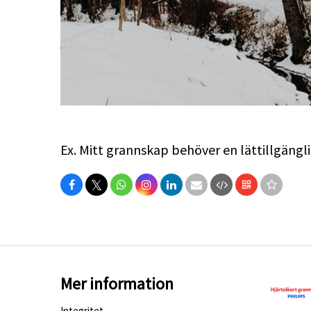
Ex. Mitt grannskap behöver en lättillgänglig
𝕏
Mer information
Integritet