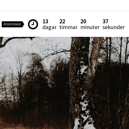
13
22
20
36
ÅTERSTÅENDE
dagar
timmar
minuter
sekunder