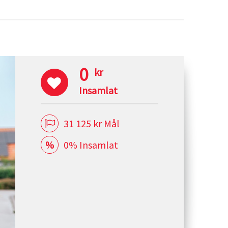
0
kr
Insamlat
31 125 kr Mål
0% Insamlat