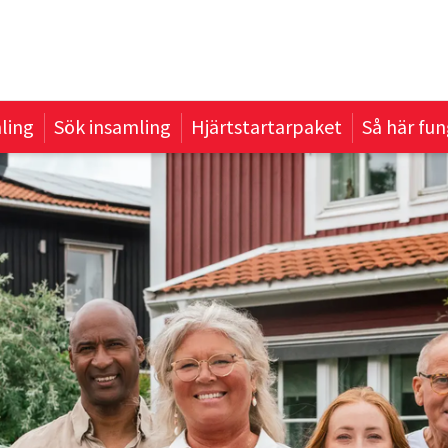
ling
Sök insamling
Hjärtstartarpaket
Så här fun