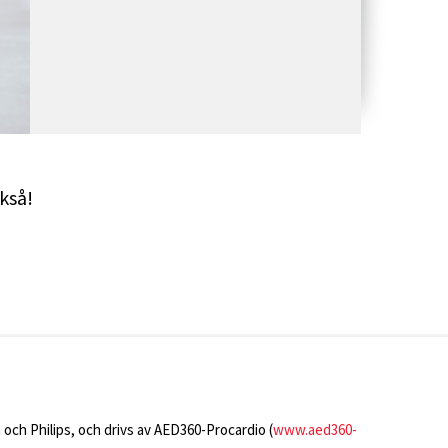
ckså!
 och Philips, och drivs av AED360-Procardio (
www.aed360-