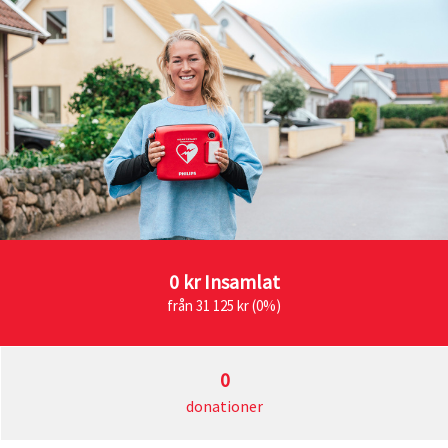
0 kr
Insamlat
från 31 125 kr (0%)
0
donationer