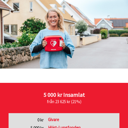
5 000 kr
Insamlat
från 23 625 kr (21%)
Givare
0 kr
Hjärt-Lungfonden
5 000 kr