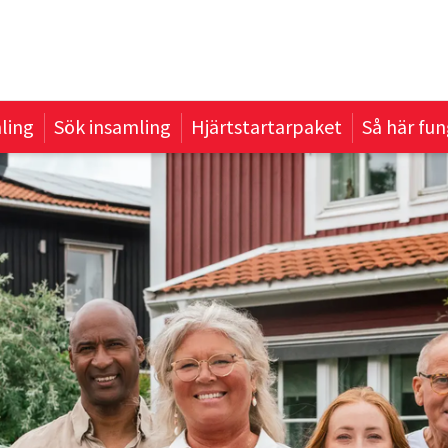
ling
Sök insamling
Hjärtstartarpaket
Så här fun