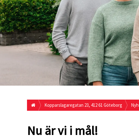
Kopparslagaregatan 23, 412 61 Göteborg
Nyh
Nu är vi i mål!