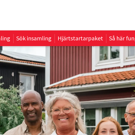
ling
Sök insamling
Hjärtstartarpaket
Så här fun