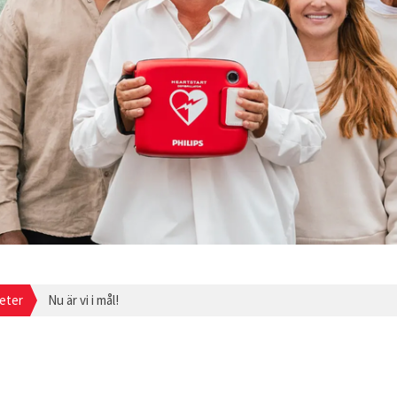
eter
Nu är vi i mål!