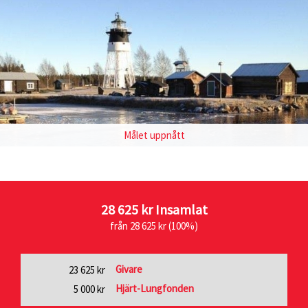
Målet uppnått
28 625 kr
Insamlat
från 28 625 kr (100%)
Givare
23 625 kr
Hjärt-Lungfonden
5 000 kr