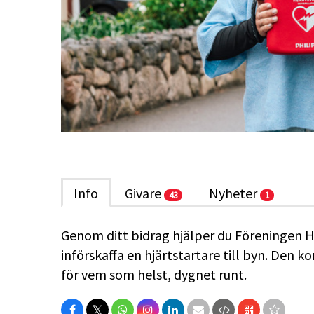
Info
Givare
Nyheter
43
1
Genom ditt bidrag hjälper du Föreningen 
införskaffa en hjärtstartare till byn. Den k
för vem som helst, dygnet runt.
𝕏