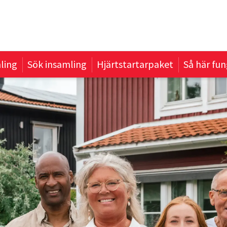
ling
Sök insamling
Hjärtstartarpaket
Så här fun