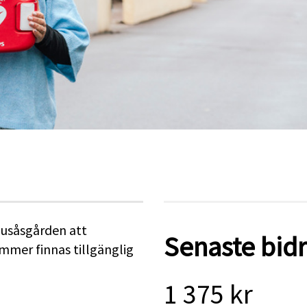
Husåsgården att
Senaste bid
ommer finnas tillgänglig
1 375 kr