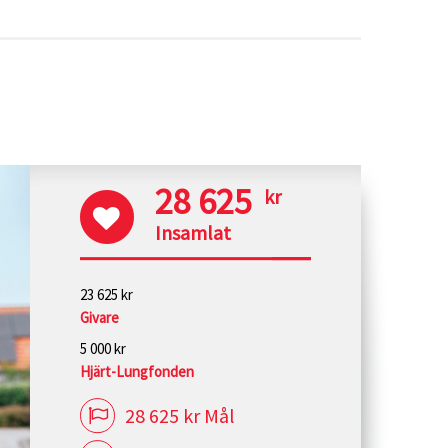
28 625
kr
Insamlat
23 625 kr
Givare
5 000 kr
Hjärt-Lungfonden
28 625 kr Mål