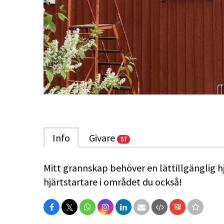
Info
Givare
57
Mitt grannskap behöver en lättillgänglig hjä
hjärtstartare i området du också!
𝕏