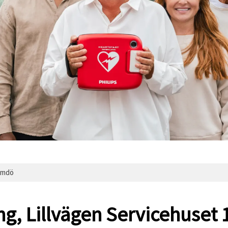
ärmdö
ng, Lillvägen Servicehuse