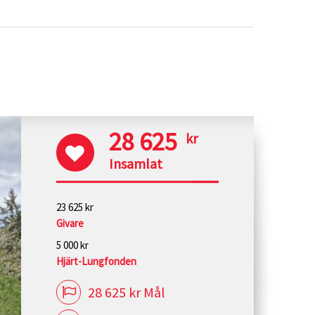
28 625
kr
Insamlat
23 625 kr
Givare
5 000 kr
Hjärt-Lungfonden
28 625 kr Mål