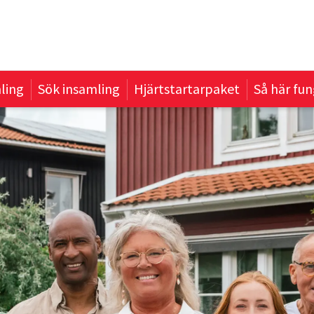
ling
Sök insamling
Hjärtstartarpaket
Så här fun