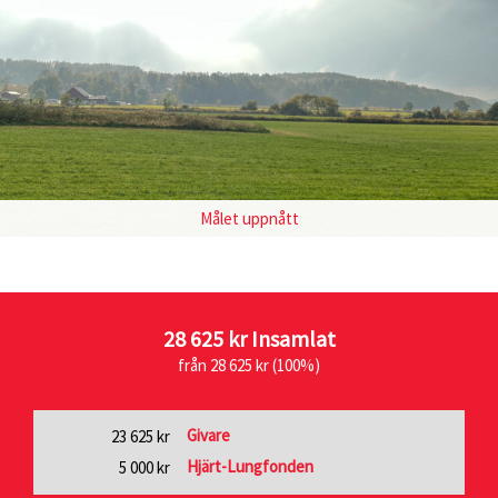
Målet uppnått
28 625 kr
Insamlat
från 28 625 kr (100%)
Givare
23 625 kr
Hjärt-Lungfonden
5 000 kr