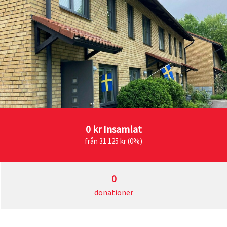
0 kr
Insamlat
från 31 125 kr (0%)
0
donationer