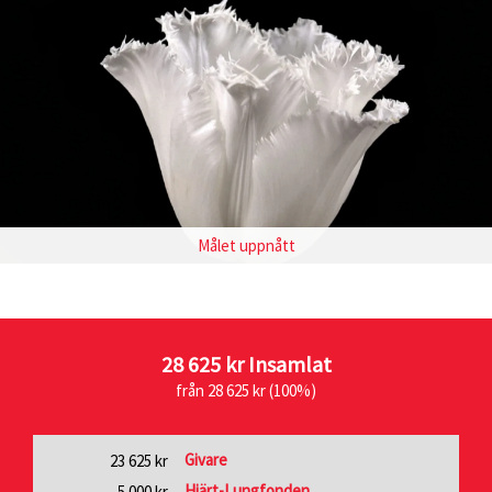
Målet uppnått
28 625 kr
Insamlat
från 28 625 kr (100%)
Givare
23 625 kr
Hjärt-Lungfonden
5 000 kr