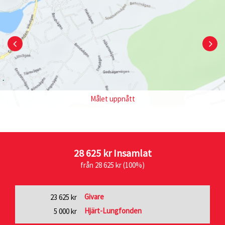
Målet uppnått
28 625 kr
Insamlat
från 28 625 kr (100%)
Givare
23 625 kr
Hjärt-Lungfonden
5 000 kr