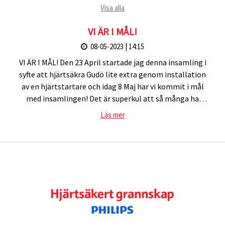
Visa alla
VI ÄR I MÅL!
08-05-2023 | 14:15
VI ÄR I MÅL! Den 23 April startade jag denna insamling i
syfte att hjärtsäkra Gudö lite extra genom installation
av en hjärtstartare och idag 8 Maj har vi kommit i mål
med insamlingen! Det är superkul att så många ha
engagerat sig i denna livsviktiga insamling.
Läs mer
Förhoppningsvis kommer den aldrig behöva användas,
men om det värsta tänkbara skulle hända så har vi nu
ökat chanserna för överlevnad lite extra! Så tack till alla
som har bidragit till denna möjlighet, men framförallt
tack till de tre största bidragsgivarna (utöver hjärt-
lungfondons startbidrag). Då ni inte har anmält er som
anonyma så tänkte jag nämna er även här: 1. Björn
Palmqvist - Rörbåten Björn Palmqvist AB (4.675kr) 2.
Thina Thudin (1000kr) 3. Eva Fraim Påhlman (1000kr)