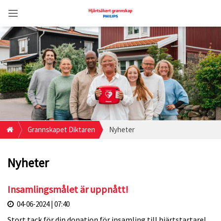
Grannskapet Diktaren
Nyheter
Nyheter
Insamlingsmålet är uppnått!
04-06-2024 | 07:40
Stort tack för din donation för insamling till hjärtstartare!