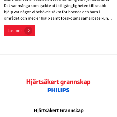
Det var många som tyckte att tillgängligheten till snabb
hjälp var något vi behövde säkra för boende och barn i
området och med er hjälp samt förskolans samarbete kunde
Brf Diktaren slutligen finansiera beloppet som blev kvar.
Läs mer
Hjärtstartaren kommer att placeras intill förskolans entré
inom snar framtid!
Hjärtsäkert Grannskap