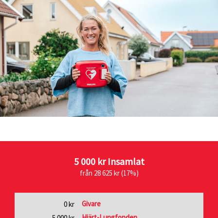
5 000 kr
Insamlat
från 28 625 kr (17%)
Givare
0 kr
Hjärt-Lungfonden
5 000 kr