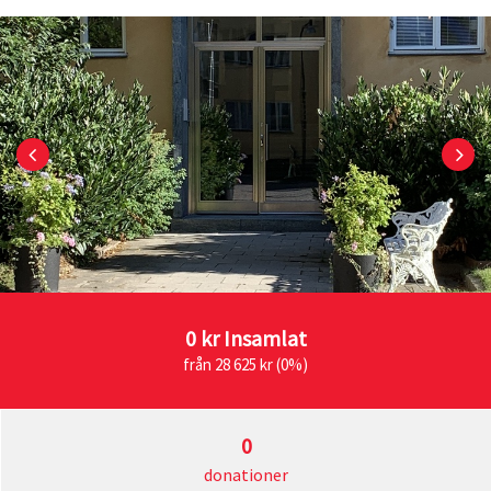
0 kr
Insamlat
från 28 625 kr (0%)
0
donationer