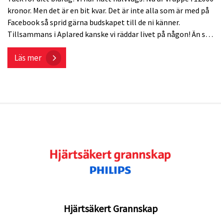
kronor. Men det är en bit kvar. Det är inte alla som är med på
Facebook så sprid gärna budskapet till de ni känner.
Tillsammans i Aplared kanske vi räddar livet på någon! Än så
länge är det ingen av företagen i Aplared som har skänkt
Läs mer
men det kan vi väl se till att dom gör? Även om vi har en
ansökan om medel inskickat till Attraktiva Toarp så skall vi
fortsätta att Tillsammans samla in till hjärtstartare.
Överskottet lägger vi på utbildning för alla boende i Aplared.
Daniel
Hjärtsäkert Grannskap