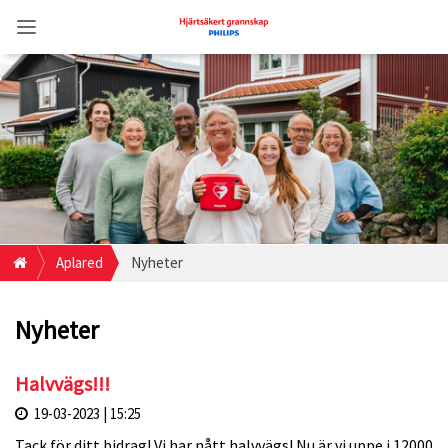
Aplared
Nyheter
Nyheter
Halvvägs!!!
19-03-2023 | 15:25
Tack för ditt bidrag! Vi har nått halvvägs! Nu är vi uppe i 12000