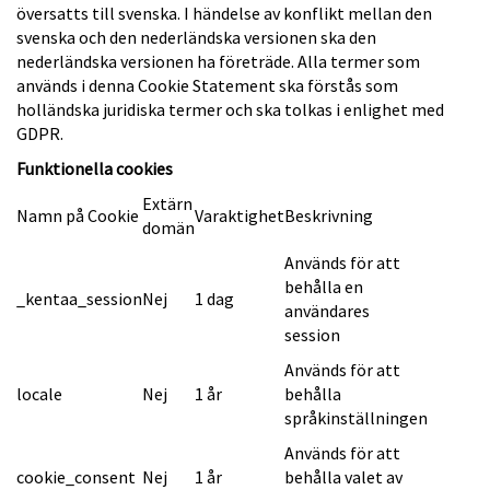
översatts till svenska. I händelse av konflikt mellan den
svenska och den nederländska versionen ska den
nederländska versionen ha företräde. Alla termer som
används i denna Cookie Statement ska förstås som
holländska juridiska termer och ska tolkas i enlighet med
GDPR.
Funktionella cookies
Extärn
Namn på Cookie
Varaktighet
Beskrivning
domän
Används för att
behålla en
_kentaa_session
Nej
1 dag
användares
session
Används för att
locale
Nej
1 år
behålla
språkinställningen
Används för att
cookie_consent
Nej
1 år
behålla valet av