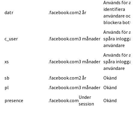
Används för at
identifiera
datr
.facebook.com
2 år
användare och
blockera botta
Används för at
c_user
.facebook.com
3 månader
spåra inloggad
användare
Används för at
xs
.facebook.com
3 månader
spåra inloggad
användare
sb
.facebook.com
2 år
Okänd
pl
.facebook.com
3 månader
Okänd
Under
presence
.facebook.com
Okänd
session