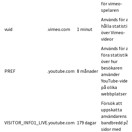
för vimeo-
spelaren
Används för at
hålla statistik
vuid
.vimeo.com
1 minut
över Vimeo-
videor
Används för at
föra statistik
över hur
besökaren
PREF
.youtube.com
8 månader
använder
YouTube-videor
på olika
webbplatser
Försök att
uppskatta
användarens
VISITOR_INFO1_LIVE
.youtube.com
179 dagar
bandbredd på
sidor med