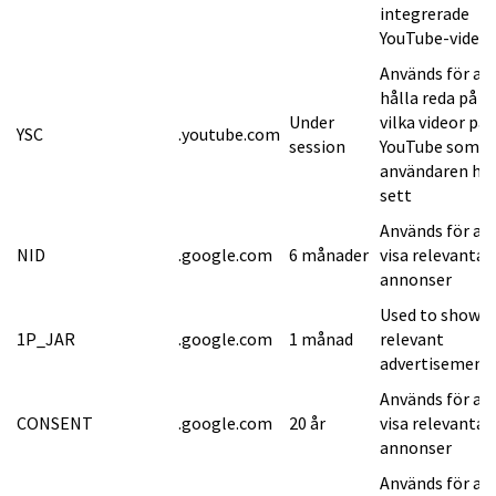
integrerade
YouTube-videor
Används för at
hålla reda på
Under
vilka videor på
YSC
.youtube.com
session
YouTube som
användaren ha
sett
Används för at
NID
.google.com
6 månader
visa relevanta
annonser
Used to show
1P_JAR
.google.com
1 månad
relevant
advertisement
Används för at
CONSENT
.google.com
20 år
visa relevanta
annonser
Används för at