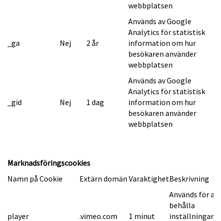
webbplatsen
Används av Google
Analytics för statistisk
_ga
Nej
2 år
information om hur
besökaren använder
webbplatsen
Används av Google
Analytics för statistisk
_gid
Nej
1 dag
information om hur
besökaren använder
webbplatsen
Marknadsföringscookies
Namn på Cookie
Extärn domän
Varaktighet
Beskrivning
Används för at
behålla
player
.vimeo.com
1 minut
inställningarn