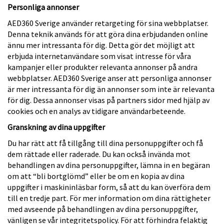
Personliga annonser
AED360 Sverige använder retargeting för sina webbplatser.
Denna teknik används för att göra dina erbjudanden online
ännu mer intressanta för dig. Detta gör det möjligt att
erbjuda internetanvändare som visat intresse för våra
kampanjer eller produkter relevanta annonser på andra
webbplatser. AED360 Sverige anser att personliga annonser
är mer intressanta för dig än annonser som inte är relevanta
för dig. Dessa annonser visas på partners sidor med hjälp av
cookies och en analys av tidigare användarbeteende.
Granskning av dina uppgifter
Du har rätt att få tillgång till dina personuppgifter och få
dem rättade eller raderade. Du kan också invända mot
behandlingen av dina personuppgifter, lämna in en begäran
om att “bli bortglömd” eller be om en kopia av dina
uppgifter i maskininläsbar form, så att du kan överföra dem
till en tredje part. För mer information om dina rättigheter
med avseende på behandlingen av dina personuppgifter,
vänligen se vår integritetspolicy. För att förhindra felaktig