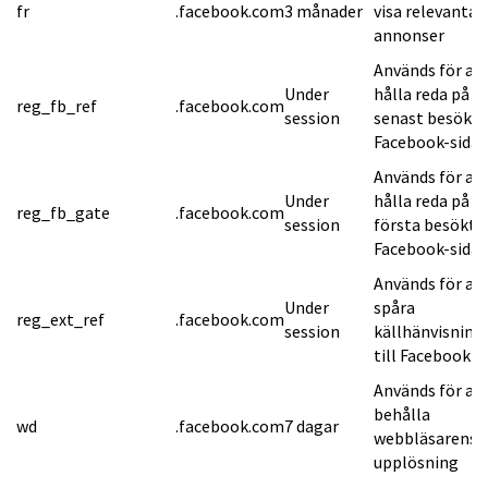
fr
.facebook.com
3 månader
visa relevanta
annonser
Används för at
Under
hålla reda på d
reg_fb_ref
.facebook.com
session
senast besökta
Facebook-sida
Används för at
Under
hålla reda på d
reg_fb_gate
.facebook.com
session
första besökta
Facebook-sida
Används för at
Under
spåra
reg_ext_ref
.facebook.com
session
källhänvisning
till Facebook
Används för at
behålla
wd
.facebook.com
7 dagar
webbläsarens
upplösning